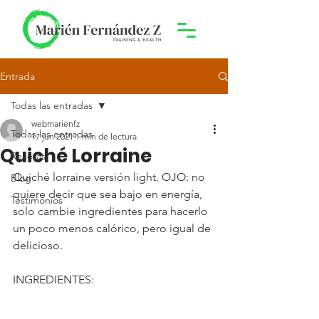
Entrada
Todas las entradas
webmarienfz
Todas las entradas
17 jun 2021
1 min de lectura
Quiché Lorraine
Recetas
Quiché lorraine versión light. OJO: no 
Blog
quiere decir que sea bajo en energía, 
Testimonios
solo cambie ingredientes para hacerlo 
un poco menos calórico, pero igual de 
delicioso.
INGREDIENTES: