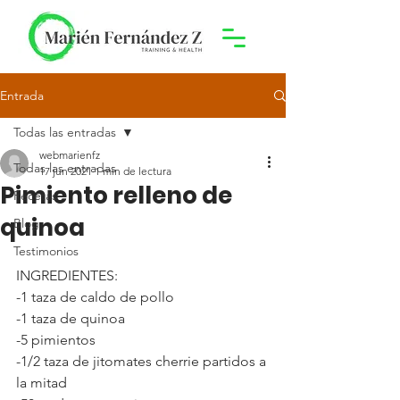
Entrada
Todas las entradas
webmarienfz
Todas las entradas
17 jun 2021
1 min de lectura
Pimiento relleno de
Recetas
quinoa
Blog
Testimonios
INGREDIENTES:
-1 taza de caldo de pollo
-1 taza de quinoa
-5 pimientos
-1/2 taza de jitomates cherrie partidos a 
la mitad