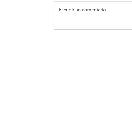
Escribir un comentario...
Pasta con camarones al
mojo de ajo