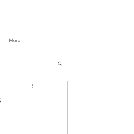
More
s