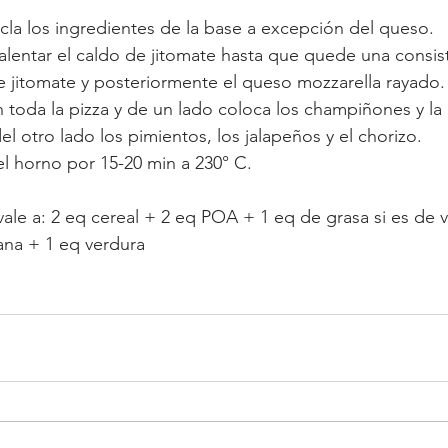
zcla los ingredientes de la base a excepción del queso.
calentar el caldo de jitomate hasta que quede una consis
e jitomate y posteriormente el queso mozzarella rayado.
en toda la pizza y de un lado coloca los champiñones y la
l otro lado los pimientos, los jalapeños y el chorizo.
el horno por 15-20 min a 230° C.
le a: 2 eq cereal + 2 eq POA + 1 eq de grasa si es de v
ana + 1 eq verdura