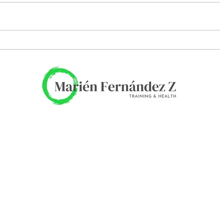
Volcán de chocolate
Riss
poll
al l
Inicio
Reserva Online
Planes y Precios
Blog
Recetas
Contacto
Aviso de privacidad